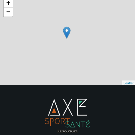
+
−
Leaflet