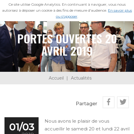
Ce site utilise Google Analytics. En continuant à naviguer, vous nous
ESPACE MEMBRE
autorisez à déposer un cookie à des fins de mesure d'audience.
En savoir plus
ou s'opposer
.
PORTES OUVERTES 20
AVRIL 2019
Accueil
Actualités
Partager
Nous avons le plaisir de vous
01/03
accueillir le samedi 20 et lundi 22 avril