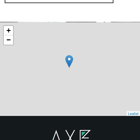
+
−
Leaflet