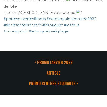
cours LESMILLS à partir d'octobre
4 cours exclusifs
de folie
la team AXE SPORT SANTE vous attend
#portesouvertesfitness
#cotedopale
#rentrée2022
#sportsantebienetre
#letouquet
#lesmills
#coursgratuit
#letouquetparisplage
< PROMO JANVIER 2022
ARTICLE
PROMO RENTRÉE ETUDIANTS >